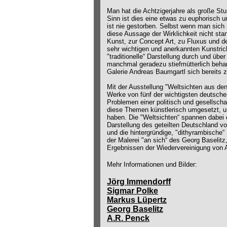
Man hat die Achtzigerjahre als große Stu
Sinn ist dies eine etwas zu euphorisch u
ist nie gestorben. Selbst wenn man sich 
diese Aussage der Wirklichkeit nicht sta
Kunst, zur Concept Art, zu Fluxus und de
sehr wichtigen und anerkannten Kunstric
"traditionelle“ Darstellung durch und übe
manchmal geradezu stiefmütterlich behand
Galerie Andreas Baumgartl sich bereits 
Mit der Ausstellung "Weltsichten aus den
Werke von fünf der wichtigsten deutsche
Problemen einer politisch und gesellscha
diese Themen künstlerisch umgesetzt, un
haben. Die "Weltsichten“ spannen dabei
Darstellung des geteilten Deutschland vo
und die hintergründige, "dithyrambische
der Malerei "an sich“ des Georg Baselitz
Ergebnissen der Wiedervereinigung von 
Mehr Informationen und Bilder:
Jörg Immendorff
Sigmar Polke
Markus Lüpertz
Georg Baselitz
A.R. Penck