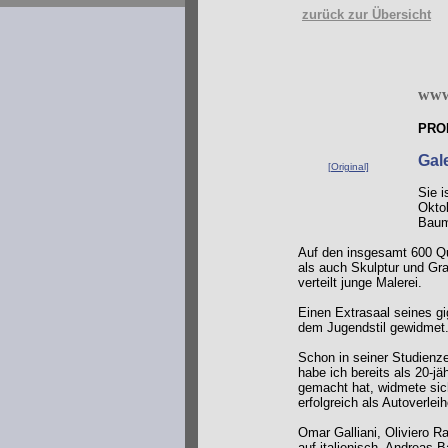
zurück zur Übersicht
www
PRO
Gal
[Original]
Sie i
Okto
Baum
Auf den insgesamt 600 Qu
als auch Skulptur und Gra
verteilt junge Malerei.
Einen Extrasaal seines gi
dem Jugendstil gewidmet
Schon in seiner Studienze
habe ich bereits als 20-
gemacht hat, widmete sic
erfolgreich als Autoverleih
Omar Galliani, Oliviero Ra
auf italienisch. Andreas 