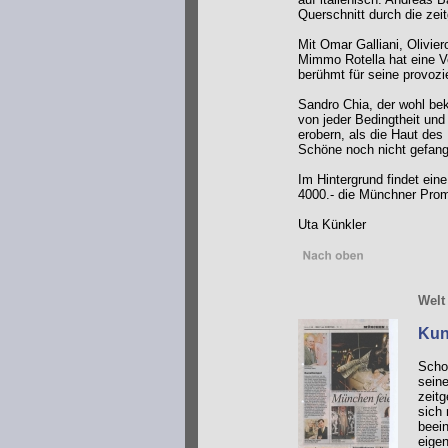
Querschnitt durch die zei
Mit Omar Galliani, Olivie
Mimmo Rotella hat eine Ve
berühmt für seine provoz
Sandro Chia, der wohl bek
von jeder Bedingtheit und
erobern, als die Haut de
Schöne noch nicht gefang
Im Hintergrund findet ein
4000.- die Münchner Pro
Uta Künkler
Welt
Kun
Schon
seine
zeitg
sich
beein
eigen