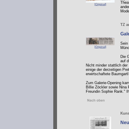
Theat
[Original]
ande
Mode
TZ a
Gal
Sein 
[Original]
Münch
Die 
auf d
Nicht minder stattlich d
einige der derzeitigen Pr
erwirtschaftete Baumgartl
Zum Galerie-Opening kame
Billie Zöckler sowie Nina
Freundin Sophie Rank." Ih
Kuns
Neu