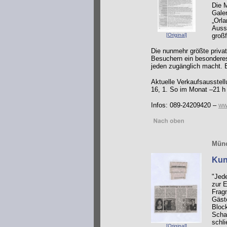
Die 
Galer
„Orla
Auss
[Original]
groß
Die nunmehr größte priva
Besuchern ein besonderes 
jeden zugänglich macht. 
Aktuelle Verkaufsausstell
16, 1.
So im Monat –21 h
Infos: 089-24209420 –
ww
Münc
Kun
"Jede
zur E
Frag
Gäst
Block
Scha
schli
[Original]