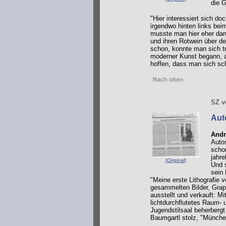
die G
"Hier interessiert sich do
irgendwo hinten links bei
musste man hier eher dar
und ihren Rotwein über de
schon, konnte man sich t
moderner Kunst begann, a
hoffen, dass man sich sch
SZ v
Aut
Andr
Auto
scho
jahre
[Original]
Und 
sein
"Meine erste Lithografie 
gesammelten Bilder, Graph
ausstellt und verkauft: Mi
lichtdurchflutetes Raum- 
Jugendstilsaal beherbergt
Baumgartl stolz, "München