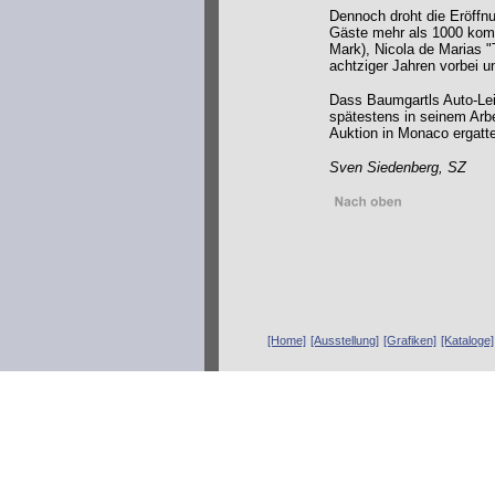
Dennoch droht die Eröffnu
Gäste mehr als 1000 komme
Mark), Nicola de Marias "
achtziger Jahren vorbei 
Dass Baumgartls Auto-Lei
spätestens in seinem Arbe
Auktion in Monaco ergatt
Sven Siedenberg, SZ
[Home]
[Ausstellung]
[Grafiken]
[Kataloge]