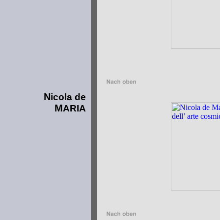
N
icola de
M
ARIA