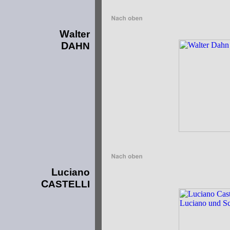
W
alter
D
AHN
L
uciano
C
ASTELLI