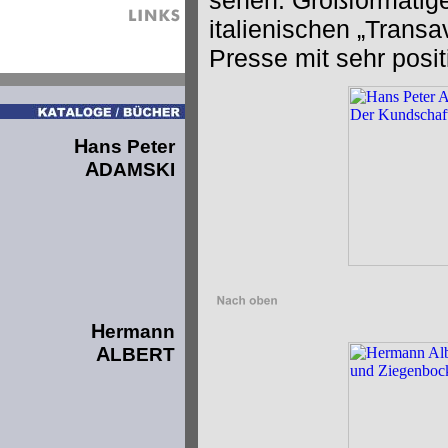
sehen. Großformatige
italienischen „Trans
Presse mit sehr pos
H
ans Peter
A
DAMSKI
H
ermann
A
LBERT