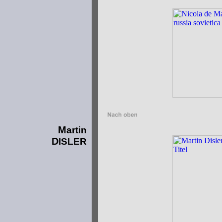
M
artin
D
ISLER