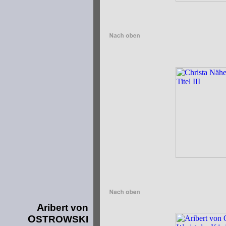
A
ribert von
O
STROWSKI