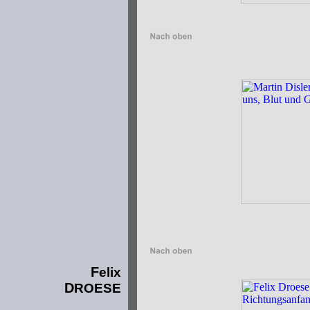
F
elix
D
ROESE