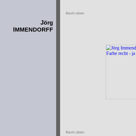
J
örg
I
MMENDORFF