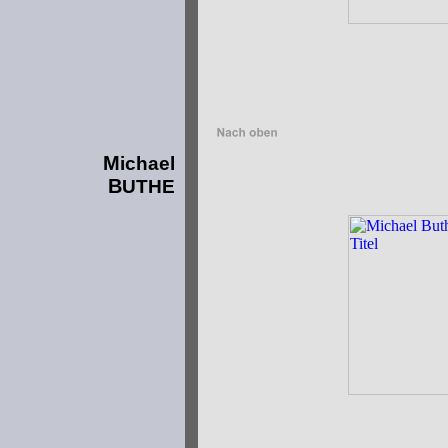
M
ichael
B
UTHE