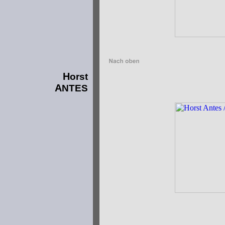
H
orst
A
NTES