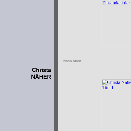
C
hrista
N
ÄHER