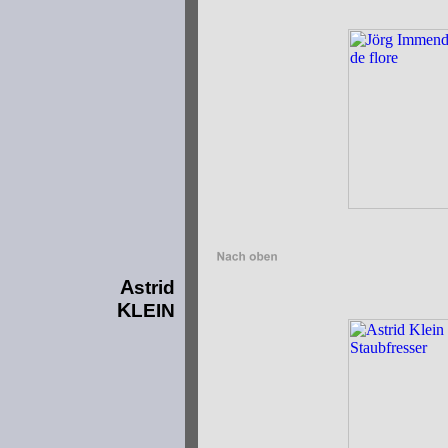
A
strid
K
LEIN