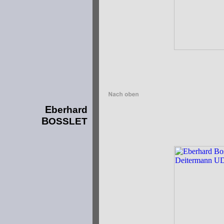
E
berhard
B
OSSLET