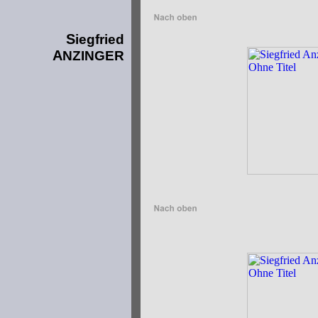
S
iegfried
A
NZINGER