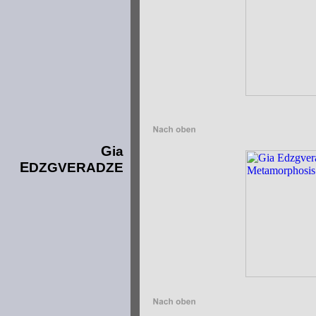
G
ia
E
DZGVERADZE