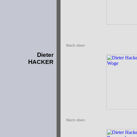
D
ieter
H
ACKER