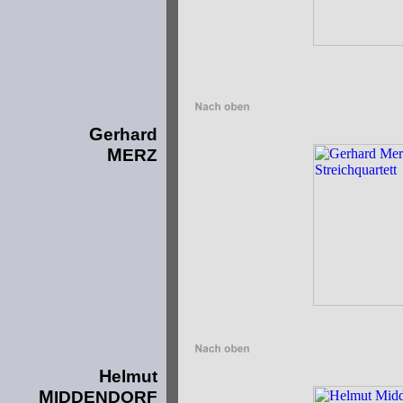
G
erhard
M
ERZ
H
elmut
M
IDDENDORF