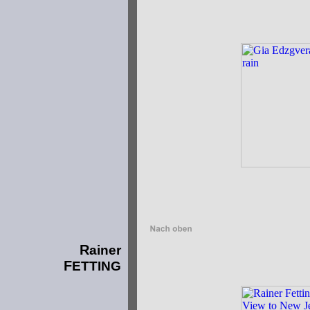
R
ainer
F
ETTING