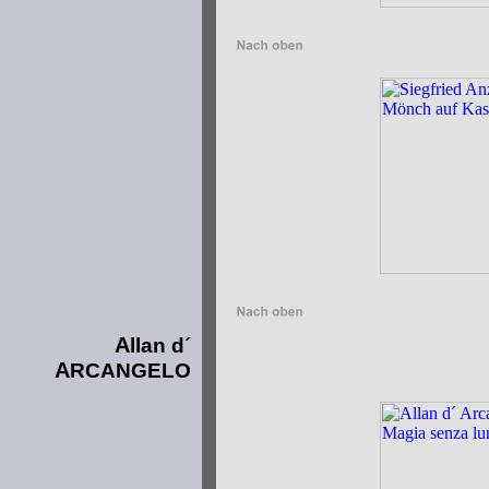
A
llan d´
A
RCANGELO