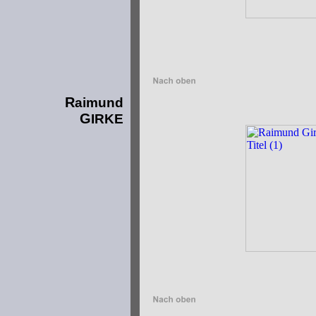
R
aimund
G
IRKE